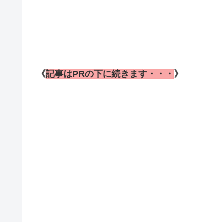
《
記事はPRの下に続きます・・・
》