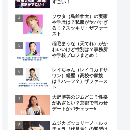
すごい！
ソウタ（島雄壮大）の実家
や学歴は？私服がヤバすぎ
る！？スッキリ・ザファー
スト
稲毛まうな（天てれ）がか
わいいけど性別は？事務所
や学校プロフまとめ！
レイちゃん（レイコカドサ
ワン）経歴（高校や家族
は？ハーフ？）ザファース
ト
大野博美のジムどこ？性格
があざとい？京都で匂わせ
デートかバチェラー5
ムジカピッコリーノ・ルッ
チョラ（伏見蛍）の髪型は