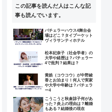
この記事を読んだ人はこんな記
事も読んでいます。
バチェラーハウス4舞台会
場はどこ？タイプーケット
ヴィラサンティホテル
松本妃奈子（社会学者）の
大学や経歴は？バチェラー
4で批判？結果は？
黄皓（コウコウ）が中野綾
香とお泊まり！何人で実家
や大学や年齢は？バチェラ
ー4
こうこうと秋倉諒子何があ
った？炎上の理由は？離婚
もある？結婚後の現在