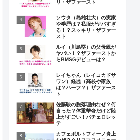
リ・ザファースト
ソウタ（島雄壮大）の実家
や学歴は？私服がヤバすぎ
る！？スッキリ・ザファー
スト
ルイ（川島塁）の父母親が
ヤバい！？ザファーストか
らBMSGデビューは？
レイちゃん（レイコカドサ
ワン）経歴（高校や家族
は？ハーフ？）ザファース
ト
佐藤駿の脱落理由なぜ？何
言った？体重華奢だけど陸
上がすごい！バチェロレッ
テ
カフェポルトフィーノ炎上