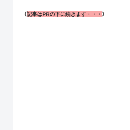
《
記事はPRの下に続きます・・・
》