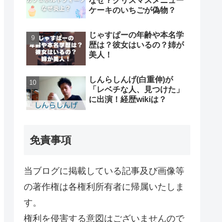
なぜ？クリスマスメニュー
ケーキのいちごが偽物？
じゃすぱーの年齢や本名学
歴は？彼女はいるの？姉が
美人！
しんらしんげ(白重伸)が
「レベチな人、見つけた」
に出演！経歴wikiは？
免責事項
当ブログに掲載している記事及び画像等
の著作権は各権利所有者に帰属いたしま
す。
権利を侵害する意図はございませんので