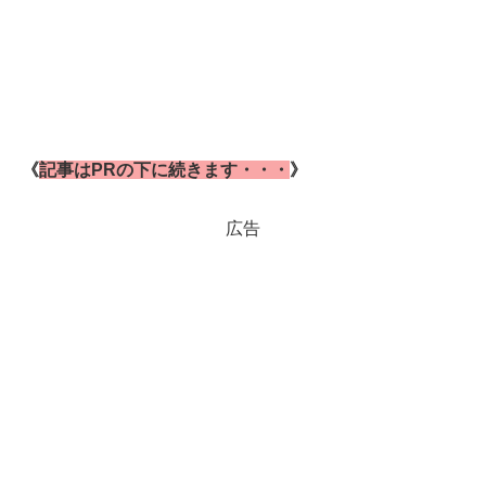
《
記事はPRの下に続きます・・・
》
広告