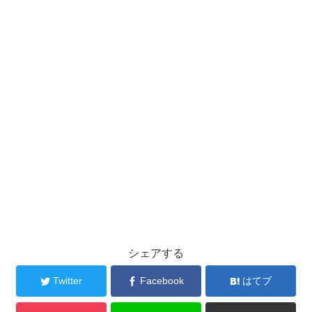
友人や先生との関りも良好のようです。
ギュナイ滝美さんのnstagramやTwitterなど
SNSの公式アカウントは存在しませんでした。
まだ中学生ということもあり
アカウントは作っていないようです。
事務所は有名な芸能事務所
「オスカープロモーション」に所属し
シェアする
2018年4月から「天才てれびくん」に出演しています。
Twitter
Facebook
はてブ
「天才てれびくん」の出演だけでなく