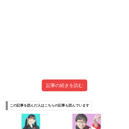
記事の続きを読む
目次
この記事を読んだ人はこちらの記事も読んでいます
ギュナイ滝美（らあら）さんはかわいいけどハーフ？
ギュナイ滝美さんの性格や家族は？
天てれとeダンスアカデミー出てる？