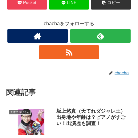
Pocket
LINE
コピー
CMや他NHKテレビなどにも出演しています！
エバラ食品工業「浅漬けの素」では
chachaをフォローする
イモトアヤコさんと共演していました！
得意なことは
泳力検定1級を持っている他
chacha
走ることやダンスも得意でスポーツ全般が得意なんだそ
うです。
関連記事
好きな科目は体育で成績も良く
坂上悠真（天てれダジャレ王）
天才てれびくん
出身地や年齢は？ピアノがすご
クラブはダンスに入っています。
い！出演歴も調査！
一番幸せなときは