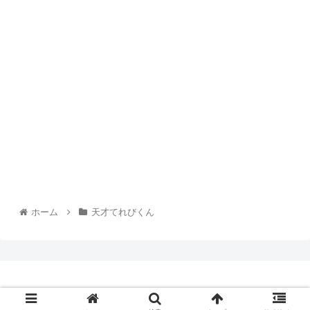
とにかく活発で元気でおしゃべりがとても大好きな女の
子だと思います☺️
名前「らあら」の由来である女神様の「Lara」は
美しいがお喋りだったために滅んだと言い伝えられてい
るそうです。
なので本人も
「おしゃべりをしすぎて
余計なことを言わないよう気を付けたい」
ホーム
天才てれびくん
とおっしゃっていました。
そんな明るいギュナイ滝美さんですが
寝る前には死にたくないと思って泣いてしまったり
© 2021 chachaip-blog.