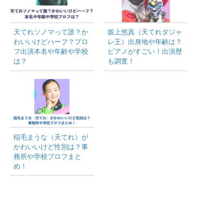
まとめ
この記事を読んだ人はこちらの記事も読んでいま
す
天てれソノマって誰？か
坂上悠真（天てれダジャ
わいいけどハーフ？プロ
レ王）出身地や年齢は？
フ出演本名や年齢や学校
ピアノがすごい！出演歴
は？
も調査！
ギュナイ滝美（らあら）さんはかわいい
けどハーフ？
稲毛まうな（天てれ）が
かわいいけど性別は？事
務所や学校プロフまと
め！