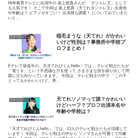
NHK教育テレビに出演中の 坂上悠真さんが 「ダジャレ王」として
も人気です！ そこで今回は 坂上悠真（天てれダジャレ王）出身地
「走っているとき」とおっしゃっているので
や年齢は？ ピアノがすごい！ 出演歴も調査！ についてみていきた
いと...
本当に活発な女の子ですね！
稲毛まうな（天てれ）がかわい
天才てれびくん
他これまでにバレエ、バク転、ミュージカル、習字、計
いけど性別は？事務所や学校プ
算塾…
ロフまとめ！
とたくさん習い事をやってきたので
Eテレで放送中の、天才てれびくんHello！では、 テレビ戦士たちが
「電リキ」という不思議な力を使って さまざまな技を繰り出して問
題に立ち向かっていきます。 今回は、テレビ戦士の中で 「この子
得意なことが多い女の子なんですね！
とってもかわいいけど、男...
天てれソノマって誰？かわいい
天才てれびくん
けどハーフ？プロフ出演本名や
年齢や学校は？
『天才てれびくんhello,』 では、13人のテレビ戦士たちが活躍して
います！ 今回は、テレビ戦士の中から ソノマさんが可愛くて印象