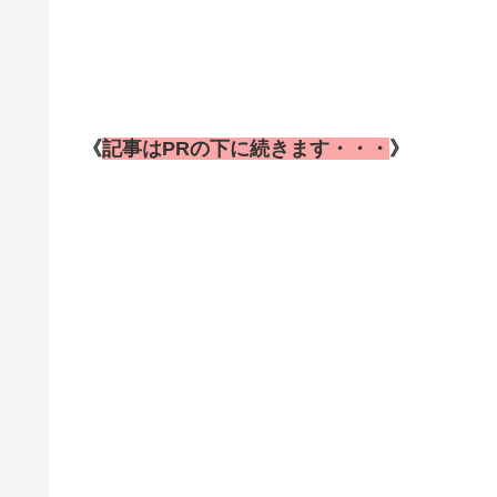
《
記事はPRの下に続きます・・・
》