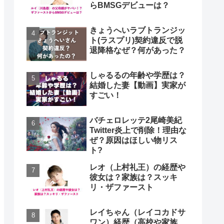
らBMSGデビューは？
きょうへいラブトランジッ
ト(ラスプリ)契約違反で脱
退降格なぜ？何があった？
しゃるるの年齢や学歴は？
結婚した妻【動画】実家が
すごい！
バチェロレッテ2尾崎美紀
Twitter炎上で削除！理由な
ぜ？原因はほしい物リス
ト?
レオ（上村礼王）の経歴や
彼女は？家族は？スッキ
リ・ザファースト
レイちゃん（レイコカドサ
ワン）経歴（高校や家族