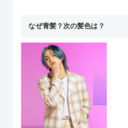
なぜ青髪？次の髪色は？