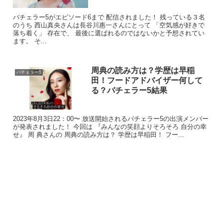
こいの一着です。
バチェラー5がエピソード6まで 配信されました！ 残っている３名
【サイズ・詳細】
のうち 西山真央さんは長谷川惠一さんにとって 「空気感が好きで
サイズ展開 （cm）
落ち着く」 存在で、 最後に選ばれるのではないかと予想されてい
ます。 そ...
XS ： バスト77 ・ウエスト60
S ： バスト80 ・ウエスト63
M ： バスト83 ・ウエスト67
周典の読み方は？学歴は早稲
バチェラー5
L ： バスト87 ・ウエスト70
田！フードアドバイザー何して
る？バチェラー5結果
XL ： バスト90・ウエスト73
XXL ： バスト93・ウエスト77
※上記数値はあくまで参考値です。実際は⒈〜３
2023年8月3日22：00〜 放送開始されるバチェラー5の出演メンバー
が発表されました！ 今回は 『みんなの笑顔よりそろそろ 自分の幸
cmの誤差がございますことご了承くださいませ。
出
せ』 周 典さんの 周典の読み方は？ 学歴は早稲田！ フー...
典元：https://shop.pachelbel-dress.com/items/43850957
ドレスは
購入も可能
です！
販売状況はショップよりご確認ください。