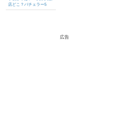
店どこ？バチェラー5
広告