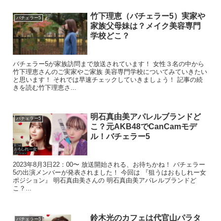
竹下理恵（バチェラー5）実家や
バチェラー5
家族父母妹は？メイク美容専門
学校どこ？
バチェラー5が家族訪問まで放送されています！ 女性３名の中から
竹下理恵さんのご実家やご家族 美容専門学校についてみていきたい
と思います！ それでは早速チェックしていきましょう！ 記事の続
きを読む竹下理恵さ...
明石真由美アパレルブランドど
バチェラー5
こ？元AKB48でCanCamモデ
ル！バチェラー5
2023年8月3日22：00〜 放送開始される、お待ちかね！ バチェラー
5の出演メンバーが発表されました！ 今回は 『狙うはおもしれー女
ポジション』 明石真由美さんの 明石真由美アパレルブランドど
こ？...
出典元：https://shop.pachelbel-dress.com/items/43850957
鈴木光のカフェは代官山パラタ
バチェラー5