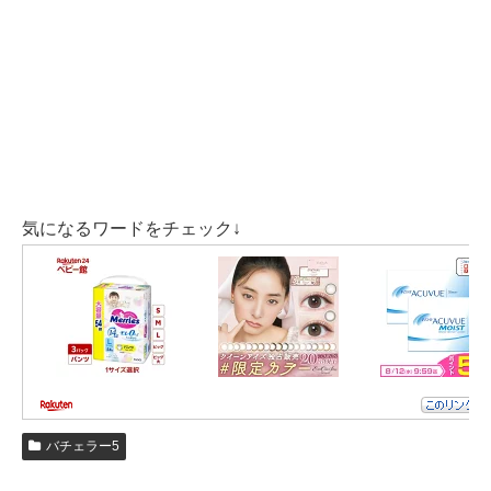
気になるワードをチェック↓
出典元：Instagram
淡い水色全体にキラキラのラメが入った生地
で
肩のチュールのフリルや胸元の刺繍
が
とても可愛らしいワンピースですね！
バチェラー5
まるでシンデレラのようです✨