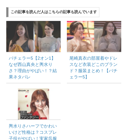
目次
この記事を読んだ人はこちらの記事も読んでいます
輿水りささん（バチェラー5）エピソード1水色のドレ
スどこの？
輿水りささんのインスタがやばい！
まとめ
この記事を読んだ人はこちらの記事も読んでいま
す
バチェラー5【2オン1】
尾崎真衣の部屋着やドレ
なぜ西山真央と輿水り
スなど衣装どこのブラン
さ？理由がやばい！？結
ド？服装まとめ！【バチ
果ネタバレ
ェラー5】
輿水りささん（バチェラー5）エピソード
1水色のドレスどこの？
輿水りささんが
一番初めのカクテルパーティで着ていた
輿水りさハーフでかわい
いけど性格は？コスプレ
子役がやばい！実家呉服
水色のワンピースはこちらですね！↓