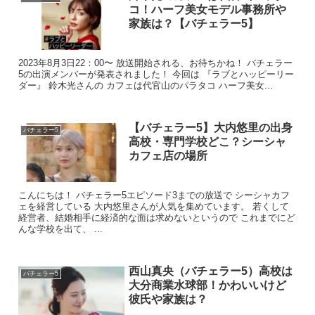
コ！ハーフ美女モデル事務所や
PACHELBEL
家族は？【バチェラー5】
ライトブルービジューフリルカラードレス
¥36,900
2023年8月3日22：00〜 放送開始される、お待ちかね！ バチェラー
5の出演メンバーが発表されました！ 今回は 『ラブとハッピーリー
ダー』 鈴木光さんの カフェは代官山のパラタコ ハーフ美女...
「芸術的なガラス細工」
繊細なゴージャスさを感じるハイクラスラインの
【バチェラー5】大内悠里の出身
バチェラー5
一着。ドレス全体には柔らかく半透明なチュール
高校・専門学校どこ？シーシャ
カフェ店の場所
素材を使用、まるでガラス細工のような神秘的な
美しさを感じさせます。見頃部分には光り輝く大
小様々なビジューを贅沢に使用しました。クラシ
こんにちは！ バチェラー5エピソード3までの放送で シーシャカフ
ェを経営している 大内悠里さんが人気を集めています。 若くして
カルな模様を描き、芸術作品のような美しさを演
経営者、結婚相手に経済的な面は求めないというので これまでにど
出します。襟はフリル立ちスタイル、半透明の生
んな学校を出て、 ...
地で作られていることでロイヤルな雰囲気を残し
つつも軽さを持って華やかな顔まわりを作りま
西山真央（バチェラー5）高校は
バチェラー5
す。スカート部分はグリッターで描かれた高級感
大分商業水球部！かわいいけど
漂う豪華なダマスク柄に柔らかいチュール素材を
彼氏や家族は？
重ね、立体的に幻想的な雰囲気に。主役にもって