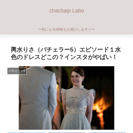
chachaip Labo
〜気になる情報をお届けします☆〜
輿水りさ（バチェラー5）エピソード１水
色のドレスどこの？インスタがやばい！
バチェラー5