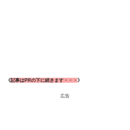
《
記事はPRの下に続きます・・・
》
広告