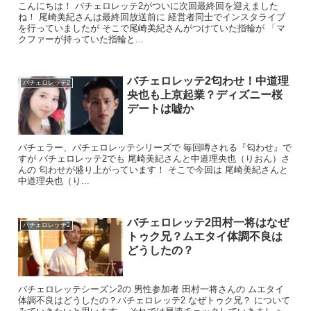
こんにちは！ バチェロレッテ2がついに次回最終回を迎えました
ね！ 尾崎美紀さんは最終回放送前に 経営者同士でインスタライブ
を行っていましたが そこで尾崎美紀さんがつけていた指輪が 「マ
クファーが持っていた指輪と...
バチェロレッテ2匂わせ！中道理
バチェロレッテ2
央也も上京起業？ディズニー桜
デートは嘘か
出典元：Twitter
バチェラー、バチェロレッテシリーズで 毎回噂される『匂わせ』で
そして
すが バチェロレッテ2でも 尾崎美紀さんと中道理央也（りおん）さ
んの 匂わせが盛り上がっています！ そこで今回は 尾崎美紀さんと
中道理央也（り...
「どちらがいいですか？」
と尾崎美紀さんに尋ね
バチェロレッテ2田村一将はなぜ
バチェロレッテ2
トゥク兄？ムエタイ体調不良は
困らせる状況になってしまいました。
どうしたの？
この時は小出翔太さんに「じゃあこの間に」
バチェロレッテシーズン2の 男性参加者 田村一将さんの ムエタイ
体調不良はどうしたの？バチェロレッテ2 なぜトゥク兄？ について