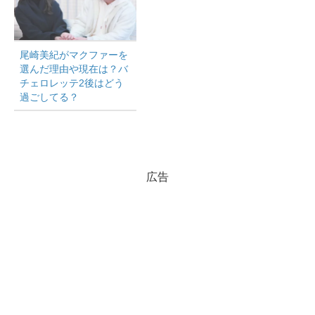
マクファーと中道りおんさんのバチバチ
バトル場面！バチェロレッテ2
尾崎美紀がマクファーを
マクファーと中道りおんさんの
選んだ理由や現在は？バ
チェロレッテ2後はどう
過ごしてる？
バトルをエピソードごとに
チェックしていきたい思います。
広告
①エピソード2 ボートレース後
『ボートレースでマクファーのチームが留守番になった
時』
マクファー
「うちらは別にボートの勝負に負けたから