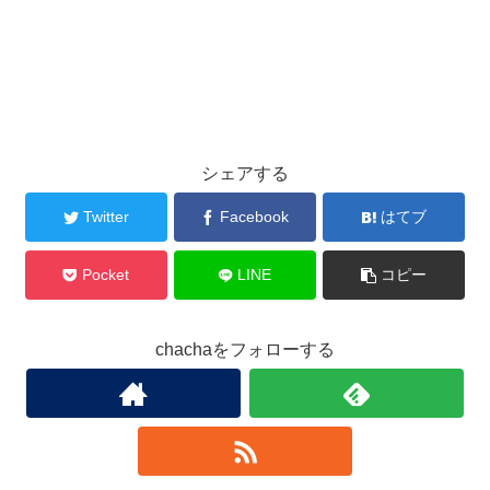
シェアする
Twitter
Facebook
はてブ
Pocket
LINE
コピー
chachaをフォローする
②エピソード2 カクテルパーティー
マクファーが尾崎美紀さんに
「次にお話をしたいので」と伝え