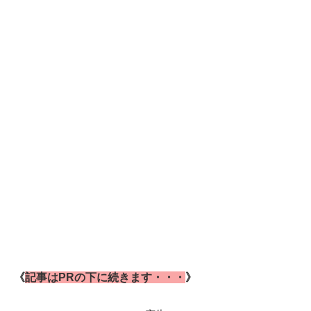
《
記事はPRの下に続きます・・・
》