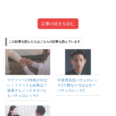
記事の続きを読む
目次
この記事を読んだ人はこちらの記事も読んでいます
マクファーと中道りおんさんのバチバチバトル場面！
バチェロレッテ2
①エピソード2 ボートレース後
②エピソード2 カクテルパーティー
③エピソード5 ストールンローズ
④エピソード6 朝食デート
マクファーの性格がやば
中道理央也バチェロレッ
い！？リードも結果は？
テ2で唇をケガはなぜ？
まとめ
坂東さんノックネタバレ
バチェロレッテ2
この記事を読んだ人はこちらの記事も読んでいま
もバチェロレッテ2
す