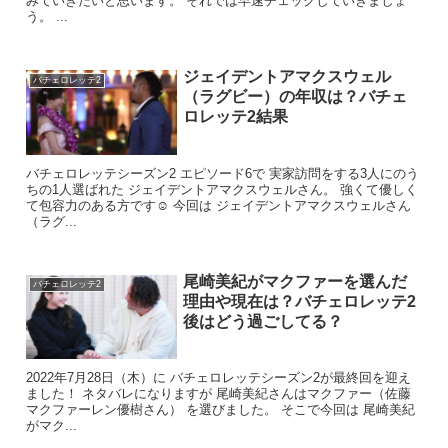
みていきたいと思います。 それでは早速チェックしていきましょ
と連れていかれてしまい
う。 ...
2人はハグするという展開になりました。
ジェイデントアマクスウェル
バチェロレッテ2
（ラグビー）の年収は？バチェ
ロレッテ2結果
バチェロレッテシーズン2 エピソード6で 実家訪問をする3人にのう
ちの1人選ばれた ジェイデントアマクスウェルさん。 強くて優しく
て包容力のある方です☺️ 今回は ジェイデントアマクスウェルさん
（ラグ...
尾崎美紀がマクファーを選んだ
バチェロレッテ2
理由や現在は？バチェロレッテ2
後はどう過ごしてる？
2022年7月28日（木）に バチェロレッテシーズン2が最終回を迎え
ました！ ネタバレになりますが 尾崎美紀さんはマクファー（佐藤
マクファーレン優樹さん） を選びました。 そこで今回は 尾崎美紀
出典元：Twitter
がマク...