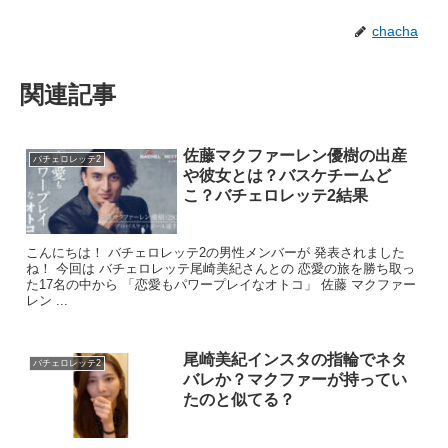
chacha
待っていた時に
関連記事
中道りおんさんが「次いいですか？」と誘いにきまし
た。
佐藤マクファーレン優樹の出産
バチェロレッテ2
「あ、でも」と戸惑う美紀さんに
や彼女とは？バスケチームど
こ？バチェロレッテ2結果
「蹴散らすんで大丈夫です。」
こんにちは！ バチェロレッテ2の男性メンバーが 発表されました
とマクファーの元へ。
ね！ 今回は バチェロレッテ尾崎美紀さんとの 恋愛の旅を勝ち取っ
た17名の中から 「恋愛もパワープレイなオトコ」 佐藤 マクファー
レン ...
尾崎美紀インスタの指輪でネタ
バチェロレッテ2
バレか？マクファーが持ってい
たのと似てる？