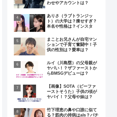
わせやアカウントは？
ありさ（ラブトランジッ
ト）の大学は？痩せすぎ？
本名や性格は？インスタ
まことお兄さんが自宅マン
ションで子育て奮闘中！子
供の性別は？愛車は？
ルイ（川島塁）の父母親が
ヤバい！？ザファーストか
らBMSGデビューは？
【画像】SOTA（ビーファ
ーストそうた）子供の頃が
ヤバイ！？父母や妹は？
竹下理恵の鼻や口誰に似て
る？筋肉の持病はals？バチ