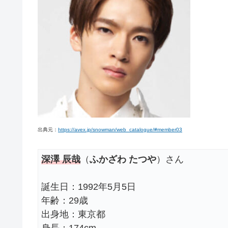
出典元：
https://avex.jp/snowman/web_catalogue/#member03
深澤 辰哉
（
ふかざわ たつや
）さん
誕生日：1992年5月5日
年齢：29歳
出身地：東京都
身長：174cm