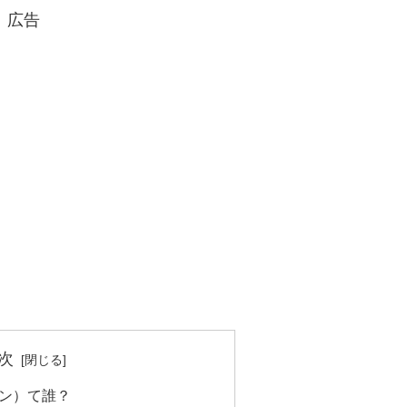
広告
次
ン）て誰？