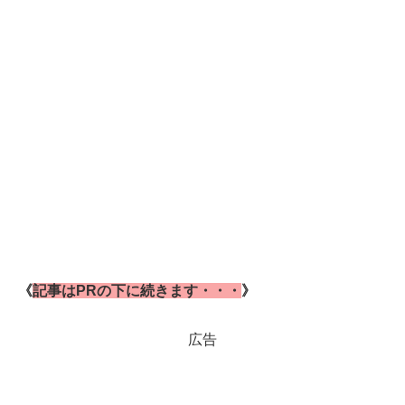
《
記事はPRの下に続きます・・・
》
広告