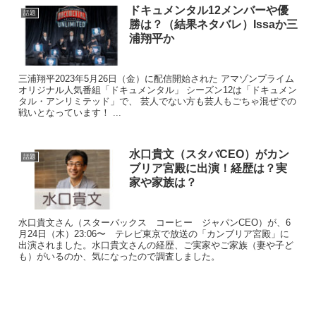
ドキュメンタル12メンバーや優
話題
勝は？（結果ネタバレ）Issaか三
まとめ
浦翔平か
今回は、浦瑠一朗コーチの経歴は？瀬戸大也と同級生コ
三浦翔平2023年5月26日（金）に配信開始された アマゾンプライム
ンビで挑んだオリンピックは？という内容で見ていきま
オリジナル人気番組「ドキュメンタル」 シーズン12は「ドキュメン
タル・アンリミテッド」で、 芸人でない方も芸人もごちゃ混ぜでの
した。
戦いとなっています！ ...
浦瑠一朗コーチと瀬戸大也選手の同級生コンビニ注目し
ながら、水泳を応援していきたいと思います！
水口貴文（スタバCEO）がカン
話題
ブリア宮殿に出演！経歴は？実
家や家族は？
水口貴文さん（スターバックス コーヒー ジャパンCEO）が、6
月24日（木）23:06〜 テレビ東京で放送の「カンブリア宮殿」に
出演されました。水口貴文さんの経歴、ご実家やご家族（妻や子ど
も）がいるのか、気になったので調査しました。