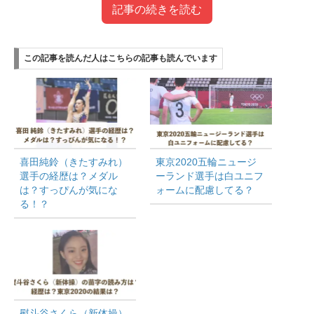
記事の続きを読む
目次
この記事を読んだ人はこちらの記事も読んでいます
浦瑠一朗コーチの経歴は？
瀬戸大也選手と同級生コンビで挑んだオリンピック
は？
まとめ
この記事を読んだ人はこちらの記事も読んでいま
す
喜田純鈴（きたすみれ）
東京2020五輪ニュージ
選手の経歴は？メダル
ーランド選手は白ユニフ
は？すっぴんが気にな
ォームに配慮してる？
る！？
浦瑠一朗コーチの経歴は？
熨斗谷さくら（新体操）