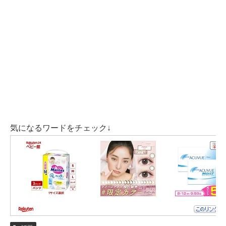
0歳4ヶ月から水泳を始め、全国大会での優勝や、元日本
代表に選ばれたご経験もある方です。
中学校は埼玉県にある
朝霞第一中学校
、高校は
埼玉栄高
校
、大学は
筑波大学
出身です。
朝霞第一中学校出身の有名人では、お笑い四千頭身の後
藤拓実さんがいらっしゃいました。
埼玉栄高校は、瀬戸大也さんと同じ高校
です。
気になるワードをチェック↓
瀬戸大也さんとは、高校時代に仲良くなったのではない
かなと思います。
大学卒業後は金融関係の仕事をされています。
2020年2月に水泳の大会に参加しましたが、五輪出場に
は届かなかったそうです。