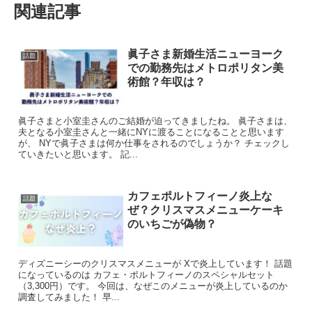
関連記事
眞子さま新婚生活ニューヨーク
話題
での勤務先はメトロポリタン美
瀬戸大也選手と同級生コンビで挑んだオ
術館？年収は？
リンピックは？
眞子さまと小室圭さんのご結婚が迫ってきましたね。 眞子さまは、
夫となる小室圭さんと一緒にNYに渡ることになることと思います
2020東京オリンピックの結果はどうだったのでしょう
が、 NYで眞子さまは何か仕事をされるのでしょうか？ チェックし
か？
ていきたいと思います。 記...
7月24日（土）男子400m個人メドレー 予選 4:10.52
カフェポルトフィーノ炎上な
話題
5位
ぜ？クリスマスメニューケーキ
のいちごが偽物？
7月27日（火）男子200ｍバタフライ 準決勝
1:55.50
7位
ディズニーシーのクリスマスメニューが Xで炎上しています！ 話題
になっているのは カフェ・ポルトフィーノのスペシャルセット
という結果になっています。
（3,300円）です。 今回は、なぜこのメニューが炎上しているのか
調査してみました！ 早...