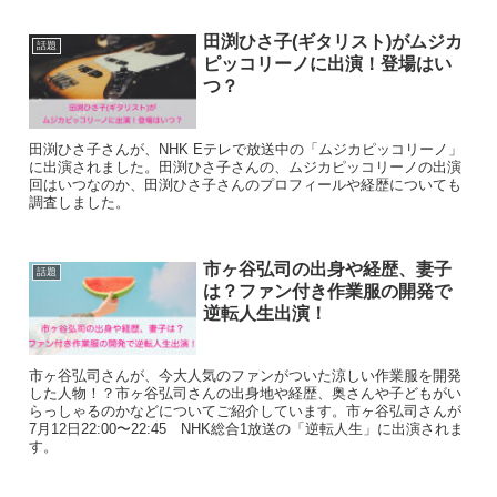
メダルが期待されていただけに、とても悔しい結果とな
りました。
田渕ひさ子(ギタリスト)がムジカ
話題
ピッコリーノに出演！登場はい
つ？
400ｍ個人メドレーでは、リオ五輪の経験を生かして、
序盤で力を使いすぎないようにと少し力を抜いて泳ぐ作
戦だったようですが、作戦は思うようにいかなかったよ
田渕ひさ子さんが、NHK Eテレで放送中の「ムジカピッコリーノ」
に出演されました。田渕ひさ子さんの、ムジカピッコリーノの出演
うです。
回はいつなのか、田渕ひさ子さんのプロフィールや経歴についても
調査しました。
瀬戸大也選手は、気持ちを切り替えて次の競泳に望まれ
たようですが、オリンピックという舞台で気持ちをしっ
市ヶ谷弘司の出身や経歴、妻子
話題
かり保つというのは本当に難しいことだったろうなと思
は？ファン付き作業服の開発で
います。
逆転人生出演！
上記競泳ではメダル獲得に届きませんでしたが、まだ、
市ヶ谷弘司さんが、今大人気のファンがついた涼しい作業服を開発
男子200m個人メドドレーが残っています！
した人物！？市ヶ谷弘司さんの出身地や経歴、奥さんや子どもがい
らっしゃるのかなどについてご紹介しています。市ヶ谷弘司さんが
7月12日22:00〜22:45 NHK総合1放送の「逆転人生」に出演されま
これまでの悔しさをバネに、ぜひ2人でメダルを獲得し
す。
てほしいと思います！