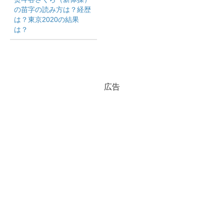
の苗字の読み方は？経歴
は？東京2020の結果
は？
広告
出典元：＠uraryu_official インスタグラム
浦 瑠一朗
（うら りゅういちろう）
誕生日：1994年9月14日
年齢：26歳
出身地：埼玉県
浦瑠一朗さんは、瀬戸大野さんと同じ埼玉県出身です。